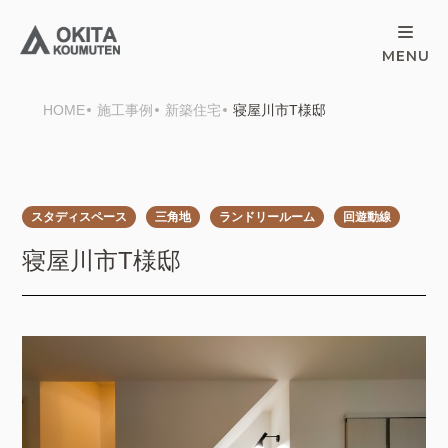
HOME
施工事例
新築住宅
寝屋川市T様邸
スタディスペース
三角地
ランドリールーム
回遊動線
寝屋川市T様邸