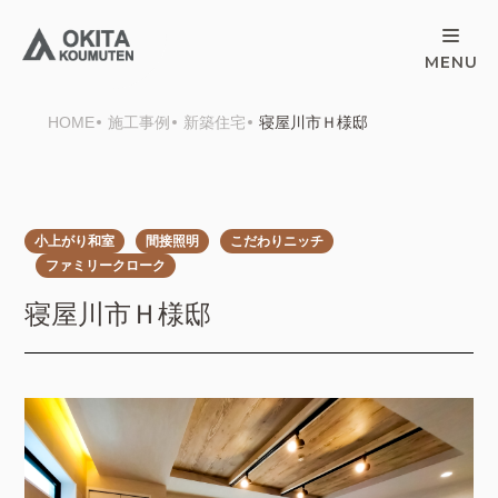
HOME
施工事例
新築住宅
寝屋川市Ｈ様邸
小上がり和室
間接照明
こだわりニッチ
ファミリークローク
寝屋川市Ｈ様邸