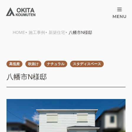
HOME
施工事例
新築住宅
八幡市N様邸
高低差
吹抜け
ナチュラル
スタディスペース
八幡市N様邸