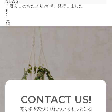
NEWS
「暮らしのおたよりvol.6」発行しました
投
1
稿
2
の
…
ペ
30
ー
ジ
送
り
CONTACT US!
寄り添う家づくりについてもっと知る