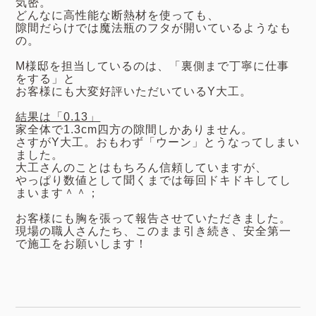
気密。
どんなに高性能な断熱材を使っても、
隙間だらけでは魔法瓶のフタが開いているようなも
の。
M様邸を担当しているのは、「裏側まで丁寧に仕事
をする」と
お客様にも大変好評いただいているY大工。
結果は「0.13」
家全体で1.3cm四方の隙間しかありません。
さすがY大工。おもわず「ウーン」とうなってしまい
ました。
大工さんのことはもちろん信頼していますが、
やっぱり数値として聞くまでは毎回ドキドキしてし
まいます＾＾；
お客様にも胸を張って報告させていただきました。
現場の職人さんたち、このまま引き続き、安全第一
で施工をお願いします！